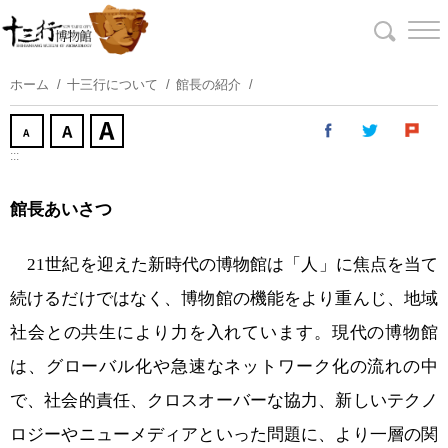
コ
ン
テ
ン
ホーム
十三行について
館長の紹介
ツ
に
ス
:::
キ
ッ
館長あいさつ
プ
す
21
世紀を迎えた新時代の博物館は「人」に焦点を当て
る
続けるだけではなく、博物館の機能をより重んじ、地域
社会との共生により力を入れています。現代の博物館
は、グローバル化や急速なネットワーク化の流れの中
で、社会的責任、クロスオーバーな協力、新しいテクノ
ロジーやニューメディアといった問題に、より一層の関