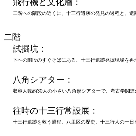
飛行機と文化層：
二階への階段の近くに、十三行遺跡の発見の過程と、遺
二階
試掘坑：
下への階段のすぐそばにある、十三行遺跡発掘現場を再
八角シアター：
収容人数約30人の小さい八角形シアターで、考古学関
往時の十三行常設展：
十三行遺跡を救う過程、八里区の歴史、十三行人の一日