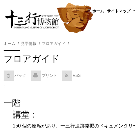
コ
ン
:::
ホーム
サイトマップ
テ
ン
ツ
に
ホーム
見学情報
フロアガイド
ス
キ
フロアガイド
ッ
プ
す
バック
プリント
RSS
る
:::
一階
講堂：
150 個の座席があり、十三行遺跡発掘のドキュメンタ