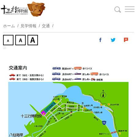
コ
ン
テ
ン
ホーム
見学情報
交通
ツ
に
ス
:::
キ
ッ
プ
す
る