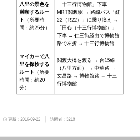
八里の景色を
「十三行博物館」下車
満喫するルー
MRT関渡駅 → 路線バス「紅
ト
（所要時
22（R22）」に乗り換え →
間：約25分）
「田心（十三行博物館）」
下車 → 仁三街経由で博物館
路で左折 → 十三行博物館
マイカーで八
関渡大橋を渡る → 台15線
里を探検する
（八里方面） → 中華路 →
ルート
（所要
文昌路 → 博物館路 → 十三
時間：約20
行博物館
分）
更新：2016-09-22
訪問者：3218